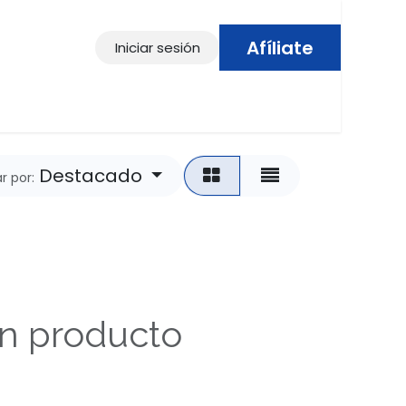
Afíliate
Iniciar sesión
Contáctenos
Destacado
r por:
ún producto