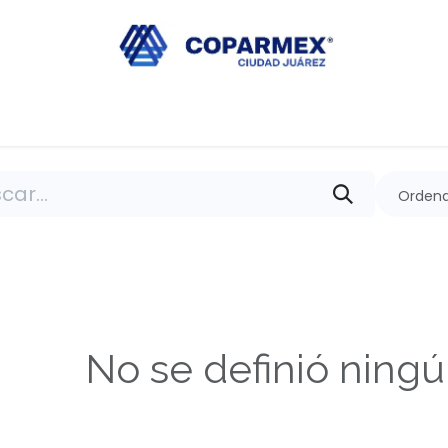
ros
Noticias
Galería de Eventos
Proyectos
Eventos
Ordena
No se definió ning